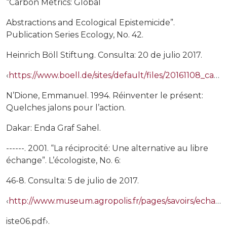
“Carbon Metrics: Global
Abstractions and Ecological Epistemicide”.
Publication Series Ecology, No. 42.
Heinrich Böll Stiftung. Consulta: 20 de julio 2017.
‹
https://www.boell.de/sites/default/files/20161108_carbon_metrics_2._auflage.pdf›
N’Dione, Emmanuel. 1994. Réinventer le présent:
Quelches jalons pour l’action.
Dakar: Enda Graf Sahel.
------. 2001. “La réciprocité: Une alternative au libre
échange”. L’écologiste, No. 6:
46-8. Consulta: 5 de julio de 2017.
‹
http://www.museum.agropolis.fr/pages/savoirs/echange_nord_sud/n_dione_ecolog
iste06.pdf›.