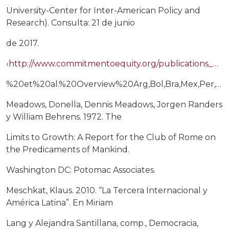
University-Center for Inter-American Policy and
Research). Consulta: 21 de junio
de 2017.
‹
http://www.commitmentoequity.org/publications_files/CEQWPNo13%20Lustig
%20et%20al.%20Overview%20Arg,Bol,Bra,Mex,Per,Ury%20April%202013.pdf›.
Meadows, Donella, Dennis Meadows, Jorgen Randers
y William Behrens. 1972. The
Limits to Growth: A Report for the Club of Rome on
the Predicaments of Mankind.
Washington DC: Potomac Associates.
Meschkat, Klaus. 2010. “La Tercera Internacional y
América Latina”. En Miriam
Lang y Alejandra Santillana, comp., Democracia,